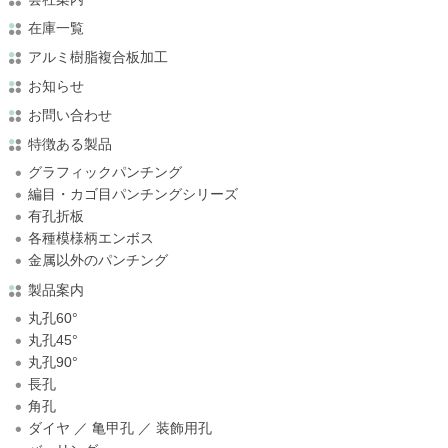
在庫一覧
アルミ樹脂複合板加工
お知らせ
お問い合わせ
特徴ある製品
グラフィックパンチング
編目・カゴ目パンチングシリーズ
有孔折板
各種模様柄エンボス
金属以外のパンチング
製品案内
丸孔60°
丸孔45°
丸孔90°
長孔
角孔
ダイヤ ／ 亀甲孔 ／ 装飾用孔