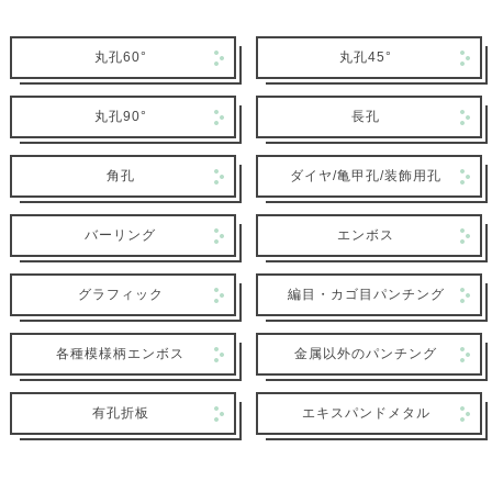
丸孔60°
丸孔45°
丸孔90°
長孔
角孔
ダイヤ/亀甲孔/装飾用孔
バーリング
エンボス
グラフィック
編目・カゴ目パンチング
各種模様柄エンボス
金属以外のパンチング
有孔折板
エキスパンドメタル