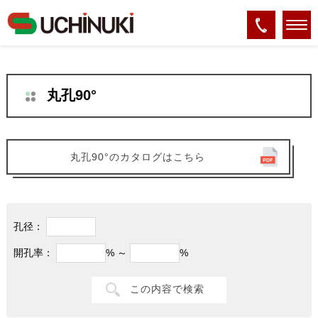
ホーム
>
製品案内
>
丸孔90°
丸孔90°
丸孔90°のカタログはこちら
孔径：
開孔率：
% ～
%